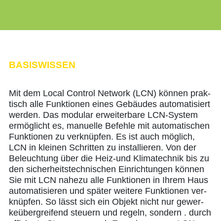
BASISWISSEN
Mit dem Local Con­trol Net­work (LCN) kön­nen prak­
tisch alle Funk­tio­nen eines Gebäu­des auto­ma­ti­siert
wer­den. Das modu­lar erwei­ter­ba­re LCN-Sys­tem
ermög­licht es, manu­el­le Befeh­le mit auto­ma­ti­schen
Funk­tio­nen zu ver­knüp­fen. Es ist auch mög­lich,
LCN in klei­nen Schrit­ten zu instal­lie­ren. Von der
Beleuch­tung über die Heiz-und Kli­ma­tech­nik bis zu
den sicher­heits­tech­ni­schen Ein­rich­tun­gen kön­nen
Sie mit LCN nahe­zu alle Funk­tio­nen in Ihrem Haus
auto­ma­ti­sie­ren und spä­ter wei­te­re Funk­tio­nen ver­
knüp­fen. So lässt sich ein Objekt nicht nur gewer­
ke­über­grei­fend steu­ern und regeln, son­dern . durch