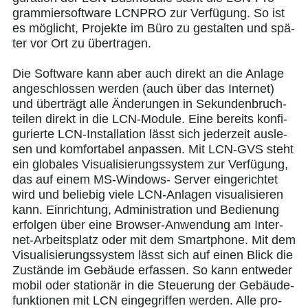
gram­mier­soft­ware LCN­PRO zur Ver­fü­gung. So ist
es mög­licht, Pro­jek­te im Büro zu gestal­ten und spä­
ter vor Ort zu über­tra­gen.
Die Soft­ware kann aber auch direkt an die Anla­ge
ange­schlos­sen wer­den (auch über das Inter­net)
und über­trägt alle Ände­run­gen in Sekun­den­bruch­
tei­len direkt in die LCN-Modu­le. Eine bereits kon­fi­
gu­rier­te LCN-Instal­la­ti­on lässt sich jeder­zeit aus­le­
sen und kom­for­ta­bel anpas­sen. Mit LCN-GVS steht
ein glo­ba­les Visua­li­sie­rungs­sys­tem zur Ver­fü­gung,
das auf einem MS-Win­dows- Ser­ver ein­ge­rich­tet
wird und belie­big vie­le LCN-Anla­gen visua­li­sie­ren
kann. Ein­rich­tung, Admi­nis­tra­ti­on und Bedie­nung
erfol­gen über eine Brow­ser-Anwen­dung am Inter­
net-Arbeits­platz oder mit dem Smart­phone. Mit dem
Visua­li­sie­rungs­sys­tem lässt sich auf einen Blick die
Zustän­de im Gebäu­de erfas­sen. So kann ent­we­der
mobil oder sta­tio­när in die Steue­rung der Gebäu­de­
funk­tio­nen mit LCN ein­ge­grif­fen wer­den. Alle pro­