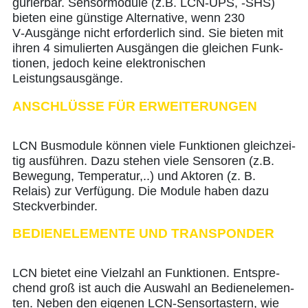
gu­rier­bar. Sen­sor­mo­du­le (z.B. LCN-UPS, ‑SHS)
bie­ten eine güns­ti­ge Alter­na­ti­ve, wenn 230
V‑Ausgänge nicht erfor­der­lich sind. Sie bie­ten mit
ihren 4 simu­lier­ten Aus­gän­gen die glei­chen Funk­
tio­nen, jedoch kei­ne elek­tro­ni­schen
Leistungsausgänge.
ANSCHLÜS­SE FÜR ERWEITERUNGEN
LCN Bus­mo­du­le kön­nen vie­le Funk­tio­nen gleich­zei­
tig aus­füh­ren. Dazu ste­hen vie­le Sen­so­ren (z.B.
Bewe­gung, Tem­pe­ra­tur,..) und Akto­ren (z. B.
Relais) zur Ver­fü­gung. Die Modu­le haben dazu
Steckverbinder.
BEDIEN­ELE­MEN­TE UND TRANSPONDER
LCN bie­tet eine Viel­zahl an Funk­tio­nen. Ent­spre­
chend groß ist auch die Aus­wahl an Bedien­ele­men­
ten. Neben den eige­nen LCN-Sen­sor­tas­tern, wie