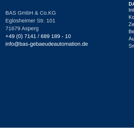
D
In
BAS GmbH & Co.KG
Ko
Eglosheimer Str. 101
Ze
71679 Asperg
Be
+49 (0) 7141 /
689 189 - 10
Au
info@bas-gebaeudeautomation.de
Sm