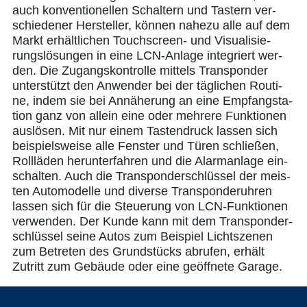
auch kon­ven­tio­nel­len Schal­tern und Tas­tern ver­
schie­de­ner Her­stel­ler, kön­nen nahe­zu alle auf dem
Markt erhält­li­chen Touch­screen- und Visua­li­sie­
rungs­lö­sun­gen in eine LCN-Anla­ge inte­griert wer­
den. Die Zugangs­kon­trol­le mit­tels Trans­pon­der
unter­stützt den Anwen­der bei der täg­li­chen Rou­ti­
ne, indem sie bei Annä­he­rung an eine Emp­fang­sta­
ti­on ganz von allein eine oder meh­re­re Funk­tio­nen
aus­lö­sen. Mit nur einem Tas­ten­druck las­sen sich
bei­spiels­wei­se alle Fens­ter und Türen schlie­ßen,
Roll­lä­den her­un­ter­fah­ren und die Alarm­an­la­ge ein­
schal­ten. Auch die Trans­pon­der­schlüs­sel der meis­
ten Auto­mo­del­le und diver­se Trans­pon­der­uh­ren
las­sen sich für die Steue­rung von LCN-Funk­tio­nen
ver­wen­den. Der Kun­de kann mit dem Trans­pon­der­
schlüs­sel sei­ne Autos zum Bei­spiel Licht­sze­nen
zum Betre­ten des Grund­stücks abru­fen, erhält
Zutritt zum Gebäu­de oder eine geöff­ne­te Garage.