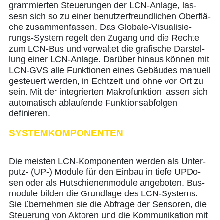
gram­mier­ten Steue­run­gen der LCN-Anla­ge, las­
sesn sich so zu einer benut­zer­freund­li­chen Ober­flä­
che zusam­men­fas­sen. Das Glo­ba­le-Visua­li­sie­
rungs-Sys­tem regelt den Zugang und die Rech­te
zum LCN-Bus und ver­wal­tet die gra­fi­sche Dar­stel­
lung einer LCN-Anla­ge. Dar­über hin­aus kön­nen mit
LCN-GVS alle Funk­tio­nen eines Gebäu­des manu­ell
gesteu­ert wer­den, in Echt­zeit und ohne vor Ort zu
sein. Mit der inte­grier­ten Makro­funk­ti­on las­sen sich
auto­ma­tisch ablau­fen­de Funk­ti­ons­ab­fol­gen
definieren.
SYSTEMKOMPONENTEN
Die meis­ten LCN-Kom­po­nen­ten wer­den als Unter­
putz- (UP-) Modu­le für den Ein­bau in tie­fe UPDo­
sen oder als Hut­schie­nen­mo­du­le ange­bo­ten. Bus­
mo­du­le bil­den die Grund­la­ge des LCN-Sys­tems.
Sie über­neh­men sie die Abfra­ge der Sen­so­ren, die
Steue­rung von Akto­ren und die Kom­mu­ni­ka­ti­on mit