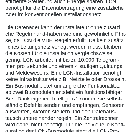
effi­zi­en­te Steue­rung auch Ener­gie spa­ren. LCN
benö­tigt für die Daten­über­tra­gung eine zusätz­li­che
Ader im kon­ven­tio­nel­len Installationsnetz.
Die Daten­ader kann der Instal­la­teur ohne zusätz­li­
che Regeln hand-haben wie eine gewöhn­li­che Pha­
se, da LCN die VDE-Regeln erfüllt. Da kein zusätz­
li­ches Lei­tungs­netz ver­legt wer­den muss, blei­ben
die Kos­ten für die Instal­la­ti­on ver­gleichs­wei­se
gering. LCN arbei­tet mit bis zu 10.000 Tele­gram­
men pro Sekun­de und einem 4‑stufigen Quit­tungs-
und Mel­de­we­sens. Eine LCN-Instal­la­ti­on benö­tigt
kei­ne Infra­struk­tur wie z.B. Netz­tei­le oder Dros­seln.
Ein Bus­mo­dul bie­tet umfang­rei­che Funk­tio­na­li­tät,
ab zwei Bus­mo­du­len ent­steht ein funk­ti­ons­fä­hi­ger
Bus. Dank eige­ner „Intel­li­genz“ kön­nen sie selbst­
stän­dig Befeh­le sen­den und emp­fan­gen, Sen­so­ren
aus­wer­ten, Akto­ren steu­ern und den Daten­aus­
tausch unter­ein­an­der regeln. Ein Zen­tral­rech­ner
wird dabei nicht benö­tigt. Für die indi­vi­du­el­le Kon­fi­
gu­ra­ti­on der LCN-Bus­mo­du­le steht die LCN-Pro­