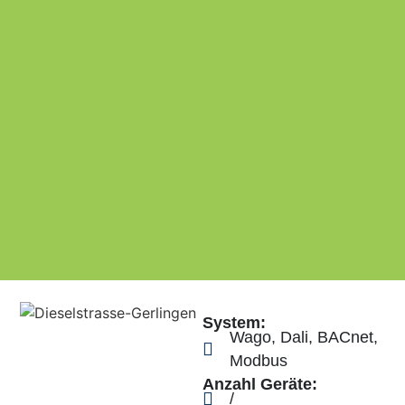
Sys­tem:
Wago, Dali, BAC­net,
Modbus
Anzahl Gerä­te:
/