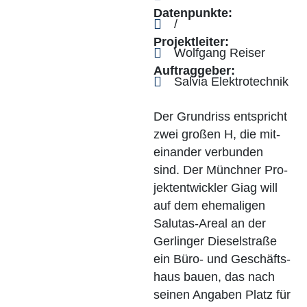
Daten­punk­te:
/
Pro­jekt­lei­ter:
Wolf­gang Reiser
Auf­trag­ge­ber:
Sal­via Elektrotechnik
Der Grund­riss ent­spricht
zwei gro­ßen H, die mit­
ein­an­der ver­bun­den
sind. Der Münch­ner Pro­
jekt­ent­wick­ler Giag will
auf dem ehe­ma­li­gen
Salu­tas-Are­al an der
Ger­lin­ger Die­sel­stra­ße
ein Büro- und Geschäfts­
haus bau­en, das nach
sei­nen Anga­ben Platz für