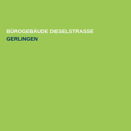
BÜRO­GE­BÄU­DE DIESELSTRASSE
GER­LIN­GEN