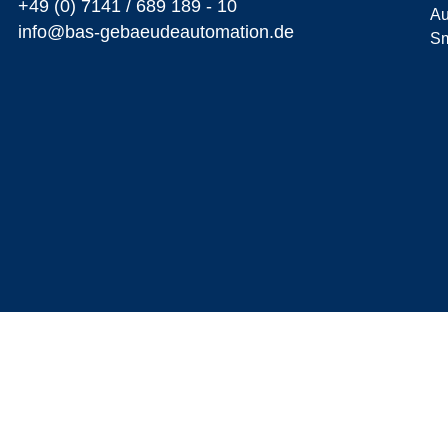
+49 (0) 7141 /
689 189 - 10
Au
info@bas-gebaeudeautomation.de
Sm